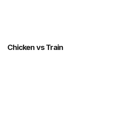
Chicken vs Train