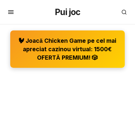
Pui joc
🐓 Joacă Chicken Game pe cel mai
apreciat cazinou virtual: 1500€
OFERTĂ PREMIUM! 🎲