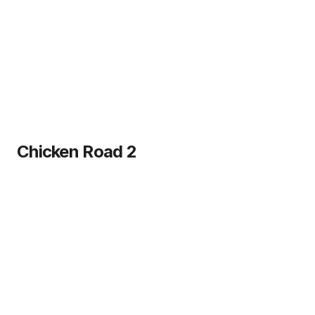
Chicken Road 2