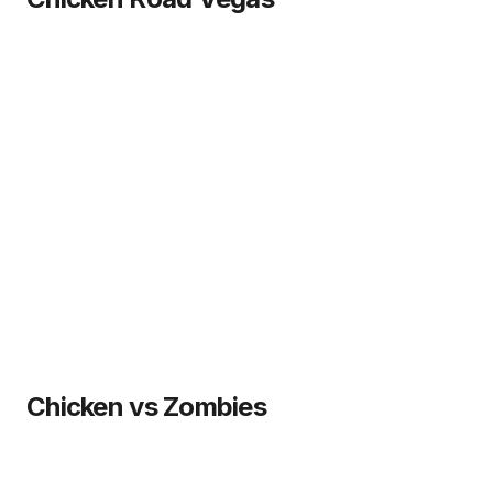
Chicken vs Zombies